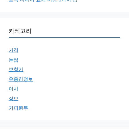
카테고리
가격
눈썹
보청기
유용한정보
이사
정보
커피원두