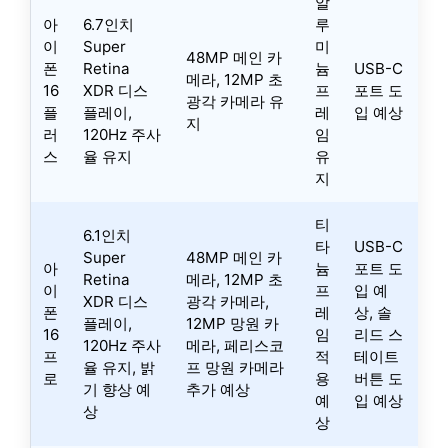
알
아
6.7인치
루
이
Super
미
48MP 메인 카
폰
Retina
늄
USB-C
메라, 12MP 초
16
XDR 디스
프
포트 도
광각 카메라 유
플
플레이,
레
입 예상
지
러
120Hz 주사
임
스
율 유지
유
지
티
6.1인치
타
USB-C
Super
48MP 메인 카
아
늄
포트 도
Retina
메라, 12MP 초
이
프
입 예
XDR 디스
광각 카메라,
폰
레
상, 솔
플레이,
12MP 망원 카
16
임
리드 스
120Hz 주사
메라, 페리스코
프
적
테이트
율 유지, 밝
프 망원 카메라
로
용
버튼 도
기 향상 예
추가 예상
예
입 예상
상
상