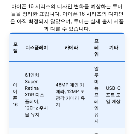
아이폰 16 시리즈의 디자인 변화를 예상하는 루머
들을 정리한 표입니다. 아이폰 16 시리즈의 디자인
은 아직 확정되지 않았으며, 루머는 실제 출시 제품
과 다를 수 있습니다.
프
모
디스플레이
카메라
레
기타
델
임
알
6.1인치
루
Super
미
아
48MP 메인 카
Retina
늄
USB-C
이
메라, 12MP 초
XDR 디스
프
포트 도
폰
광각 카메라 유
플레이,
레
입 예상
16
지
120Hz 주사
임
율 유지
유
지