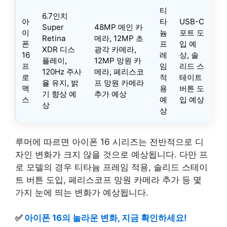
티
6.7인치
아
타
USB-C
Super
48MP 메인 카
이
늄
포트 도
Retina
메라, 12MP 초
폰
프
입 예
XDR 디스
광각 카메라,
16
레
상, 솔
플레이,
12MP 망원 카
프
임
리드 스
120Hz 주사
메라, 페리스코
로
적
테이트
율 유지, 밝
프 망원 카메라
맥
용
버튼 도
기 향상 예
추가 예상
스
예
입 예상
상
상
루머에 따르면 아이폰 16 시리즈는 전반적으로 디
자인 변화가 크지 않을 것으로 예상됩니다. 다만 프
로 모델의 경우 티타늄 프레임 적용, 솔리드 스테이
트 버튼 도입, 페리스코프 망원 카메라 추가 등 몇
가지 눈에 띄는 변화가 예상됩니다.
✅
아이폰 16의 놀라운 변화, 지금 확인하세요!