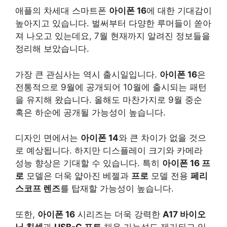
애플의 차세대 스마트폰
아이폰 16
에 대한 기대감이
높아지고 있습니다. 벌써부터 다양한 루머들이 쏟아
져 나오고 있는데요, 7월 현재까지 알려진 정보들을
정리해 보았습니다.
가장 큰 관심사는 역시 출시일입니다.
아이폰 16
은
전통적으로 9월에 공개되어 10월에 출시되는 패턴
을 유지해 왔습니다. 올해도 마찬가지로 9월 중순
혹은 하순에 공개될 가능성이 높습니다.
디자인 면에서는
아이폰 14
와 큰 차이가 없을 것으
로 예상됩니다. 하지만 디스플레이 크기와 카메라
성능 향상은 기대할 수 있습니다. 특히
아이폰 16 프
로
모델은 더욱 얇아진 베젤과
프로
모델 전용
페리
스코프 렌즈
를 탑재할 가능성이 높습니다.
또한,
아이폰 16
시리즈는 더욱 강력한
A17 바이오
닉 칩셋
과
USB-C 포트
채용 가능성도 제기되고 있